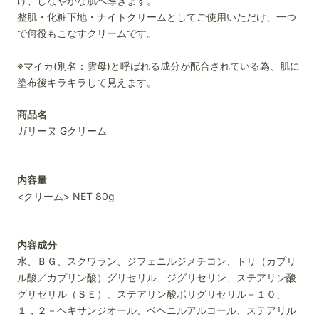
げ、しなやかな肌へ導きます。
整肌・化粧下地・ナイトクリームとしてご使用いただけ、一つ
で何役もこなすクリームです。
※
マイカ(別名：雲母)と呼ばれる成分が配合されている為、肌に
塗布後キラキラして見えます。
商品名
ガリーヌ Gクリーム
内容量
<クリーム> NET 80g
内容成分
水、ＢＧ、スクワラン、ジフェニルジメチコン、トリ（カプリ
ル酸／カプリン酸）グリセリル、ジグリセリン、ステアリン酸
グリセリル（ＳＥ）、ステアリン酸ポリグリセリル－１０、
１，２－ヘキサンジオール、ベヘニルアルコール、ステアリル