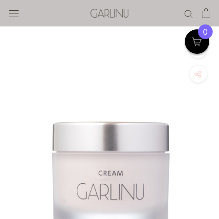
ス
キ
ッ
0
プ
す
る