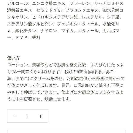
アルコール、ニンニク根エキス、フラーレン、サッカロミセス
溶解質エキス、セラミドＮＧ、プラセンタエキス、加水分解コ
ンキオリン、ヒドロキシステアリン酸コレステリル、シア脂、
ステアリン酸ソルビタン、フェノキシエタノール、水酸化Ｎ
ａ、酸化チタン、ナイロン、マイカ、エタノール、カルボマ
ー、ＰＶＰ、香料
使い方
ローション、美容液などでお肌を整えた後、手のひらにたっぷ
り(第一関節くらい)取ります。お顔の5箇所(両ほほ、あご、
鼻、おでこ)にクリームをのせ、お顔の内側から外側に向かって
全体にやさしく伸ばします。目元、口元の細かい部分も丁寧に
やさしく伸ばしていきます。仕上げにお顔全体にフタをするよ
うに手を密着させ、馴染ませます。