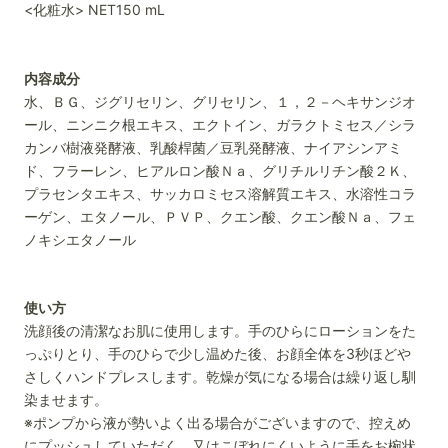
<化粧水> NET150 mL
内容成分
水、ＢＧ、ジグリセリン、グリセリン、１，２－ヘキサンジオ
ール、ニンニク根エキス、エクトイン、ガラクトミセス／シラ
カンバ樹液発酵液、乳酸桿菌／豆乳発酵液、ナイアシンアミ
ド、フラーレン、ヒアルロン酸Ｎａ、グリチルリチン酸２Ｋ、
プラセンタエキス、サッカロミセス溶解質エキス、水溶性コラ
ーゲン、エタノール、ＰＶＰ、クエン酸、クエン酸Ｎａ、フェ
ノキシエタノール
使い方
洗顔後の清潔なお肌に使用します。手のひらにローションをた
っぷりとり、手のひらで少し温めた後、お顔全体を3秒ほどや
さしくハンドプレスします。乾燥が気になる場合は繰り返し馴
染ませます。
※ポンプから液が勢いよく出る場合がございますので、
控えめ
にプッシュしていただく、又はこぼれにくいように手をお椀状