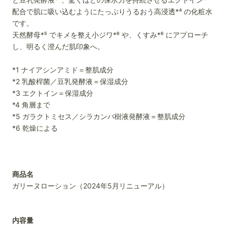
配合で肌に吸い込むようにたっぷりうるおう高浸透*⁴ の化粧水
です。
天然酵母*⁵ でキメを整え小ジワ*⁶ や、くすみ*⁶ にアプローチ
し、明るく澄んだ肌印象へ。
*1 ナイアシンアミド＝整肌成分
*2 乳酸桿菌／豆乳発酵液＝保湿成分
*3 エクトイン＝保湿成分
*4 角層まで
*5 ガラクトミセス／シラカンバ樹液発酵液＝整肌成分
*6 乾燥による
商品名
ガリーヌローション（2024年5月リニューアル）
内容量