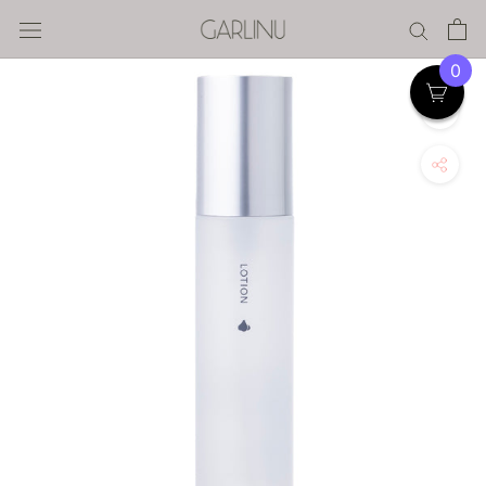
ス
キ
ッ
0
プ
す
る