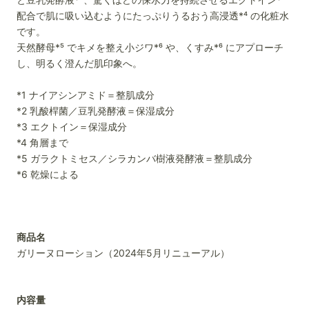
配合で肌に吸い込むようにたっぷりうるおう高浸透*⁴ の化粧水
です。
天然酵母*⁵ でキメを整え小ジワ*⁶ や、くすみ*⁶ にアプローチ
し、明るく澄んだ肌印象へ。
*1 ナイアシンアミド＝整肌成分
*2 乳酸桿菌／豆乳発酵液＝保湿成分
*3 エクトイン＝保湿成分
*4 角層まで
*5 ガラクトミセス／シラカンバ樹液発酵液＝整肌成分
*6 乾燥による
商品名
ガリーヌローション（2024年5月リニューアル）
内容量