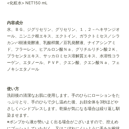
<化粧水> NET150 mL
内容成分
水、ＢＧ、ジグリセリン、グリセリン、１，２－ヘキサンジオ
ール、ニンニク根エキス、エクトイン、ガラクトミセス／シラ
カンバ樹液発酵液、乳酸桿菌／豆乳発酵液、ナイアシンアミ
ド、フラーレン、ヒアルロン酸Ｎａ、グリチルリチン酸２Ｋ、
プラセンタエキス、サッカロミセス溶解質エキス、水溶性コラ
ーゲン、エタノール、ＰＶＰ、クエン酸、クエン酸Ｎａ、フェ
ノキシエタノール
使い方
洗顔後の清潔なお肌に使用します。手のひらにローションをた
っぷりとり、手のひらで少し温めた後、お顔全体を3秒ほどや
さしくハンドプレスします。乾燥が気になる場合は繰り返し馴
染ませます。
※ポンプから液が勢いよく出る場合がございますので、
控えめ
にプッシュしていただく、又はこぼれにくいように手をお椀状