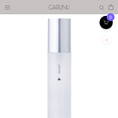
ス
キ
ッ
0
プ
す
る