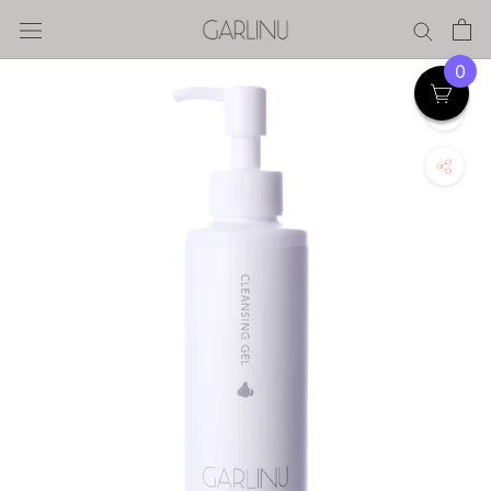
ス
キ
ッ
0
プ
す
る