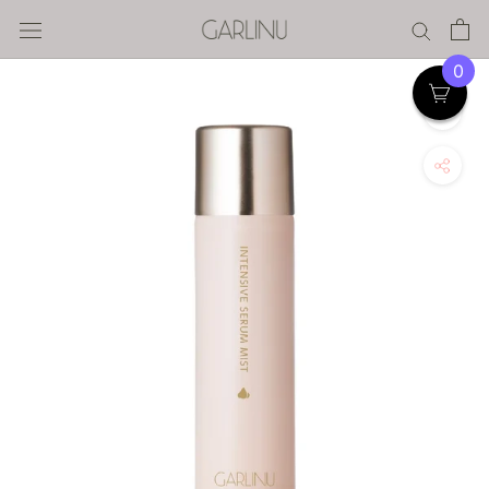
ス
キ
ッ
0
プ
す
る