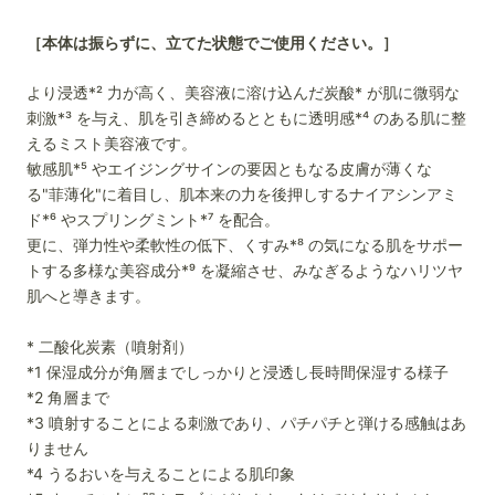
［本体は振らずに、立てた状態でご使用ください。］
より浸透*² 力が高く、美容液に溶け込んだ炭酸* が肌に微弱な
刺激*³ を与え、肌を引き締めるとともに透明感*⁴ のある肌に整
えるミスト美容液です。
敏感肌*⁵ やエイジングサインの要因ともなる皮膚が薄くな
る"菲薄化"に着目し、肌本来の力を後押しするナイアシンアミ
ド*⁶ やスプリングミント*⁷ を配合。
更に、弾力性や柔軟性の低下、くすみ*⁸ の気になる肌をサポー
トする多様な美容成分*⁹ を凝縮させ、みなぎるようなハリツヤ
肌へと導きます。
* 二酸化炭素（噴射剤）
*1 保湿成分が角層までしっかりと浸透し長時間保湿する様子
*2 角層まで
*3 噴射することによる刺激であり、パチパチと弾ける感触はあ
りません
*4 うるおいを与えることによる肌印象