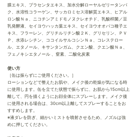
膜エキス、プラセンタエキス、加水分解ローヤルゼリータンパ
ク、水溶性コラーゲン、サッカロミセス溶解質エキス、ヒアル
ロン酸Ｎａ、ニコチンアミドモノヌクレオチド、乳酸桿菌／豆
乳発酵液、セイヨウハッカ葉エキス、セイヨウオオバコ種子エ
キス、フラーレン、グリチルリチン酸２Ｋ、グリセリン、ＰＶ
Ｐ、水添レシチン、ココイルサルコシンＮａ、コレステロー
ル、エタノール、キサンタンガム、クエン酸、クエン酸Ｎａ、
フェノキシエタノール 、窒素、二酸化炭素
使い方
［缶は振らずにご使用ください。］
ローションなどで整えたお肌や、メイク後の乾燥が気になる時
に使用します。缶を立てた状態で振らずに、お肌から15cm以上
離して、円を描くようにお顔全体にスプレーします。メイク後
に使用される場合は、30cm以上離してスプレーすることをお
すすめします。
※液ダレを防ぎ、細かいミストを噴射させるため、ノズルは強
めに押してください。