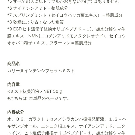
*5 すべての人に肌トラブルがおきないわけではありません
*6 ナイアシンアミド＝整肌成分
*7 スプリングミント（セイヨウハッカ葉エキス）＝整肌成分
*8 乾燥により古くなった角質
*9 EGF(ヒト遺伝子組換オリゴペプチド－１)、加水分解ウマ羊
膜エキス、NMN(ニコチンアミドモノヌクレオチド)、セイヨウ
オオバコ種子エキス、フラーレン＝整肌成分
商品名
ガリーヌインテンシブセラムミスト
内容量
<ミスト状美溶液> NET 50ｇ
※こちらは1本単品のページです。
内容成分
水、ＢＧ、ガラクトミセス／シラカンバ樹液発酵液、１.２－ヘ
キサンジオール、ニンニク根エキス、ナイアシンアミド、エク
トイン、ヒト遺伝子組換オリゴペプチド－１、加水分解ウマ羊