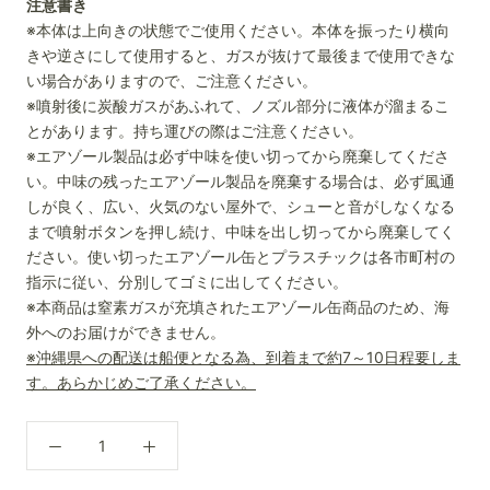
注意書き
※本体は上向きの状態でご使用ください。本体を振ったり横向
きや逆さにして使用すると、ガスが抜けて最後まで使用できな
い場合がありますので、ご注意ください。
※噴射後に炭酸ガスがあふれて、ノズル部分に液体が溜まるこ
とがあります。持ち運びの際はご注意ください。
※エアゾール製品は必ず中味を使い切ってから廃棄してくださ
い。中味の残ったエアゾール製品を廃棄する場合は、必ず風通
しが良く、広い、火気のない屋外で、シューと音がしなくなる
まで噴射ボタンを押し続け、中味を出し切ってから廃棄してく
ださい。使い切ったエアゾール缶とプラスチックは各市町村の
指示に従い、分別してゴミに出してください。
※本商品は窒素ガスが充填されたエアゾール缶商品のため、海
外へのお届けができません。
※沖縄県への配送は船便となる為、到着まで約7～10日程要しま
す。あらかじめご了承ください。