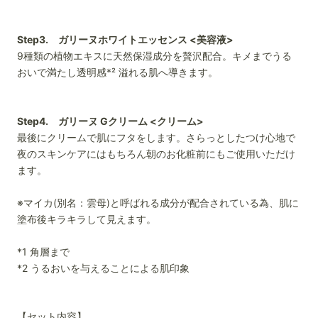
Step3. ガリーヌホワイトエッセンス <美容液>
9種類の植物エキスに天然保湿成分を贅沢配合。キメまでうる
おいで満たし透明感*² 溢れる肌へ導きます。
Step4. ガリーヌ Gクリーム <クリーム>
最後にクリームで肌にフタをします。さらっとしたつけ心地で
夜のスキンケアにはもちろん朝のお化粧前にもご使用いただけ
ます。
※
マイカ(別名：雲母)と呼ばれる成分が配合されている為、肌に
塗布後キラキラして見えます。
*1 角層まで
*2 うるおいを与えることによる肌印象
【セット内容】