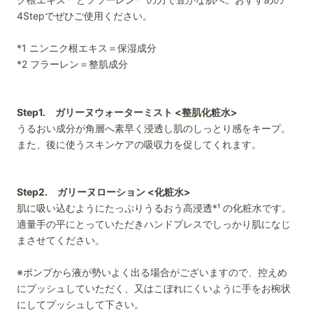
4Stepでぜひご使用ください。
*1 ニンニク根エキス＝保湿成分
*2 フラーレン＝整肌成分
Step1. ガリーヌウォーターミスト <整肌化粧水>
うるおい成分が角層へ素早く浸透し肌のしっとり感をキープ。
また、後に使うスキンケアの吸収力を促してくれます。
Step2. ガリーヌローション <化粧水>
肌に吸い込むようにたっぷりうるおう高浸透*¹ の化粧水です。
適量手の平にとっていただきハンドプレスでしっかり肌になじ
まさせてください。
※ポンプから液が勢いよく出る場合がございますので、
控えめ
にプッシュしていただく、又はこぼれにくいように手をお椀状
にしてプッシュして下さい。