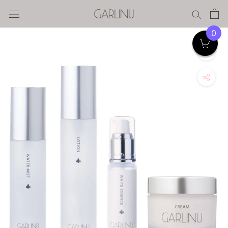
ス
キ
ッ
0
プ
す
る